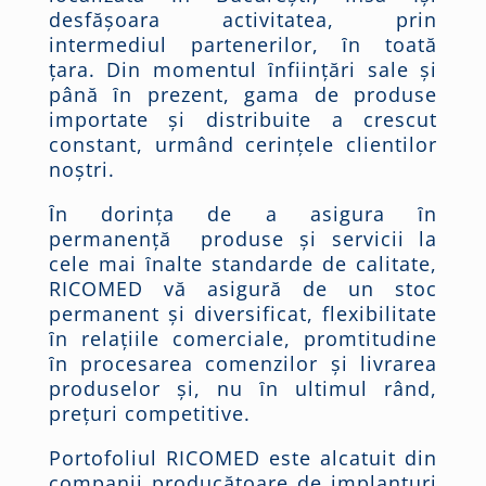
desfăşoara activitatea, prin
intermediul partenerilor, ȋn toată
ţara. Din momentul ȋnfiinţări sale şi
până ȋn prezent, gama de produse
importate şi distribuite a crescut
constant, urmând cerinţele clientilor
noştri.
Ȋn dorinţa de a asigura ȋn
permanenţă produse şi servicii la
cele mai ȋnalte standarde de calitate,
RICOMED vă asigură de un stoc
permanent şi diversificat, flexibilitate
ȋn relaţiile comerciale, promtitudine
ȋn procesarea comenzilor şi livrarea
produselor şi, nu ȋn ultimul rând,
preţuri competitive.
Portofoliul RICOMED este alcatuit din
companii producătoare de implanturi