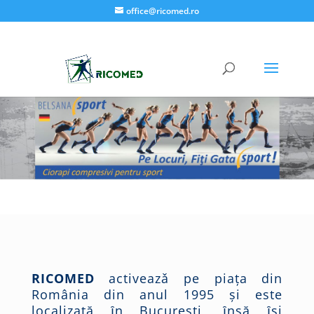
office@ricomed.ro
RICOMED
activeazǎ pe piaţa din
România din anul 1995 şi este
localizată ȋn Bucureşti, ȋnsă ȋşi