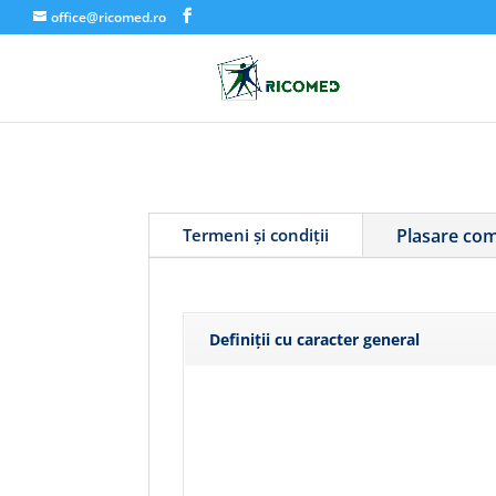
office@ricomed.ro
Termeni și condiții
Plasare come
Definiții cu caracter general