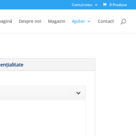
Contul meu
0 Produse
pagină
Despre noi
Magazin
Ajutor
Contact
ențialitate