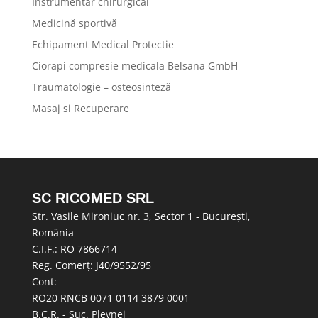
Instrumentar chirurgical
Medicină sportivă
Echipament Medical Protectie
Ciorapi compresie medicala Belsana GmbH
Traumatologie – osteosinteză
Masaj si Recuperare
SC RICOMED SRL
Str. Vasile Mironiuc nr. 3, Sector 1 - București,
România
C.I.F.: RO 7866714
Reg. Comerț: J40/9552/95
Cont:
RO20 RNCB 0071 0114 3879 0001
B.C.R. - Suc. Plevnei