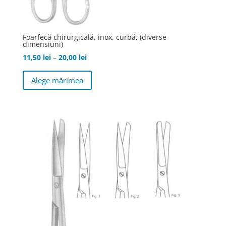
Foarfecă chirurgicală, inox, curbă, (diverse
dimensiuni)
Interval
11,50
lei
–
20,00
lei
de
Acest
Alege mărimea
prețuri:
produs
11,50 lei
are
până
mai
la
multe
20,00 lei
variații.
Opțiunile
pot
fi
alese
în
pagina
produsului.