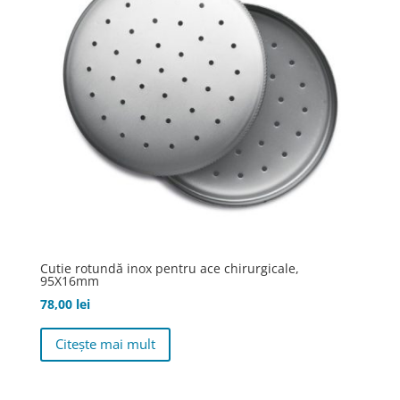
fi
alese
în
pagina
produsului.
Cutie rotundă inox pentru ace chirurgicale,
95X16mm
78,00
lei
Citește mai mult