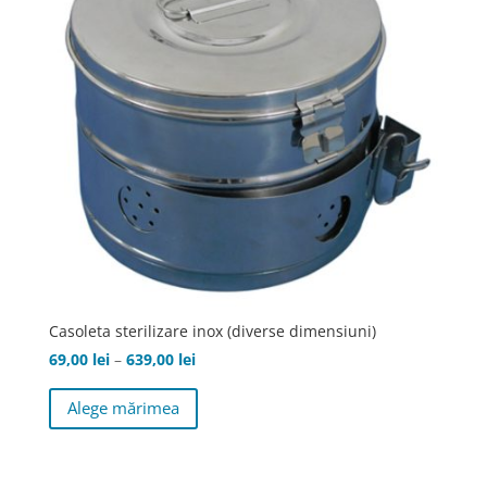
Casoleta sterilizare inox (diverse dimensiuni)
Interval
69,00
lei
–
639,00
lei
de
Acest
Alege mărimea
prețuri:
produs
69,00 lei
are
până
mai
la
multe