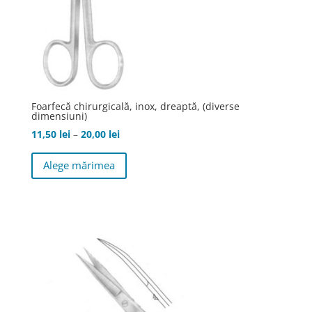
Foarfecă chirurgicală, inox, dreaptă, (diverse
dimensiuni)
Interval
11,50
lei
–
20,00
lei
de
Acest
Alege mărimea
prețuri:
produs
11,50 lei
are
până
mai
la
multe
20,00 lei
variații.
Opțiunile
pot
fi
alese
în