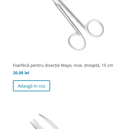
pagina
produsului.
Foarfecă pentru disecţie Mayo, inox, dreaptă, 15 cm
20,00
lei
Adaugă în coș