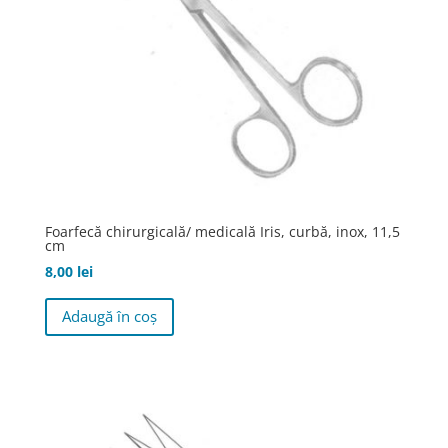
pagina
produsului.
Foarfecă chirurgicală/ medicală Iris, curbă, inox, 11,5
cm
8,00
lei
Adaugă în coș