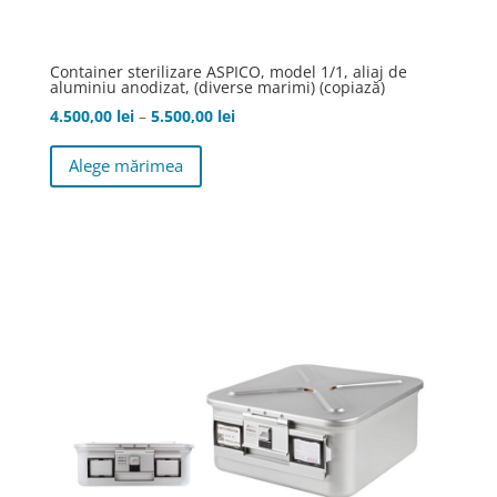
Container sterilizare ASPICO, model 1/1, aliaj de
aluminiu anodizat, (diverse marimi) (copiază)
Interval
4.500,00
lei
–
5.500,00
lei
Acest
de
Alege mărimea
produs
prețuri:
are
4.500,00 lei
mai
până
multe
la
variații.
5.500,00 lei
Opțiunile
pot
fi
alese
în
pagina
produsului.