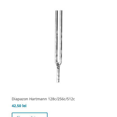
Diapazon Hartmann 128c/256c/512c
42,50
lei
Acest