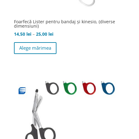
Foarfecă Lister pentru bandaj şi kinesio, (diverse
dimensiuni)
Interval
14,50
lei
–
25,00
lei
de
Acest
Alege mărimea
prețuri:
produs
14,50 lei
are
până
mai
la
multe
25,00 lei
variații.
Opțiunile
pot
fi
alese
în
pagina
produsului.