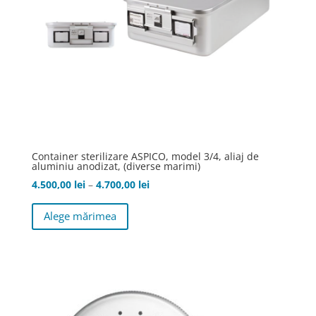
pagina
produsului.
Container sterilizare ASPICO, model 3/4, aliaj de
aluminiu anodizat, (diverse marimi)
Interval
4.500,00
lei
–
4.700,00
lei
Acest
de
Alege mărimea
produs
prețuri:
are
4.500,00 lei
mai
până
multe
la
variații.
4.700,00 lei
Opțiunile
pot