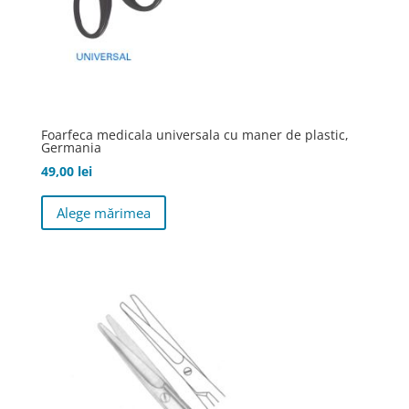
Foarfeca medicala universala cu maner de plastic,
Germania
49,00
lei
Acest
Alege mărimea
produs
are
mai
multe
variații.
Opțiunile
pot
fi
alese
în