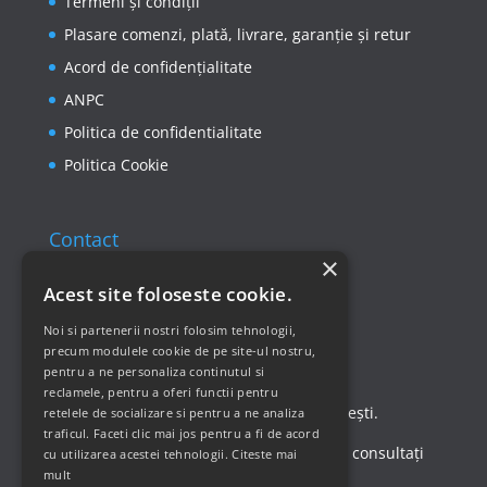
Termeni și condiții
Plasare comenzi, plată, livrare, garanție și retur
Acord de confidențialitate
ANPC
Politica de confidentialitate
Politica Cookie
Contact
×
Email: office@ricomed.ro
Acest site foloseste cookie.
Tel: 0314 380 151
Noi si partenerii nostri folosim tehnologii,
precum modulele cookie de pe site-ul nostru,
pentru a ne personaliza continutul si
Retur produse
reclamele, pentru a oferi functii pentru
Str. Vasile Mironiuc nr. 3, Sector 1, București.
retelele de socializare si pentru a ne analiza
traficul. Faceti clic mai jos pentru a fi de acord
Pentru detalii suplimentare, vă rugăm să consultați
cu utilizarea acestei tehnologii.
Citeste mai
mult
politica de returnare a produselor
.