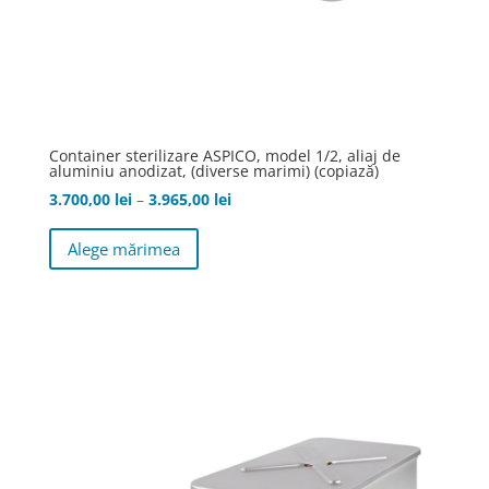
Container sterilizare ASPICO, model 1/2, aliaj de
aluminiu anodizat, (diverse marimi) (copiază)
Interval
3.700,00
lei
–
3.965,00
lei
Acest
de
Alege mărimea
produs
prețuri:
are
3.700,00 lei
mai
până
multe
la
variații.
3.965,00 lei
Opțiunile
pot
fi
alese
în