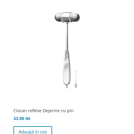
639,00 lei
variații.
Opțiunile
pot
fi
alese
în
pagina
produsului.
Ciocan reflexe Dejerine cu pin
33,00
lei
Adaugă în coș