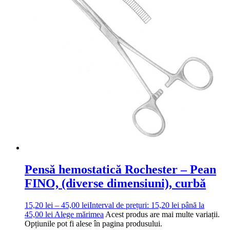
Pensă hemostatică Rochester – Pean
FINO, (diverse dimensiuni), curbă
15,20
lei
–
45,00
lei
Interval de prețuri: 15,20 lei până la
45,00 lei
Alege mărimea
Acest produs are mai multe variații.
Opțiunile pot fi alese în pagina produsului.