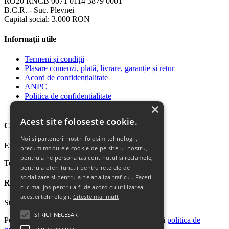
RO20 RNCB 0071 0114 3879 0001
B.C.R. - Suc. Plevnei
Capital social: 3.000 RON
Informații utile
Termeni și condiții
Plasare comenzi, plată, livrare, garanție și retur
Acord de confidențialitate
ANPC
Politica de confidentialitate
Politica Cookie
×
Acest site foloseste cookie.
Contact
Noi si partenerii nostri folosim tehnologii,
Email: office@ricomed.ro
precum modulele cookie de pe site-ul nostru,
pentru a ne personaliza continutul si reclamele,
Tel: 0314 380 151
pentru a oferi functii pentru retelele de
socializare si pentru a ne analiza traficul. Faceti
Retur produse
clic mai jos pentru a fi de acord cu utilizarea
acestei tehnologii.
Citeste mai mult
Str. Vasile Mironiuc nr. 3, Sector 1, București.
STRICT NECESAR
Pentru detalii suplimentare, vă rugăm să consultați
politica de