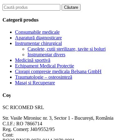
Categorii produs
Consumabile medicale
Aparatură diagnosticare
Instrumentar chirurgical
Casolete, cutii sterilizare, tavite si boluri
Instrumentar divers
Medicină sportivă
Echipament Medical Protectie
Ciorapi compresie medicala Belsana GmbH
Traumatologie – osteosinteză
Masaj si Recuperare
Coș
SC RICOMED SRL
Str. Vasile Mironiuc nr. 3, Sector 1 - București, România
C.I.F.: RO 7866714
Reg. Comerț: J40/9552/95
Cont: