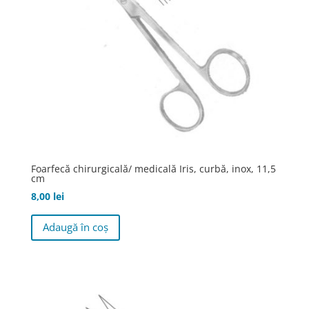
în
pagina
produsului.
Foarfecă chirurgicală/ medicală Iris, curbă, inox, 11,5
cm
8,00
lei
Adaugă în coș