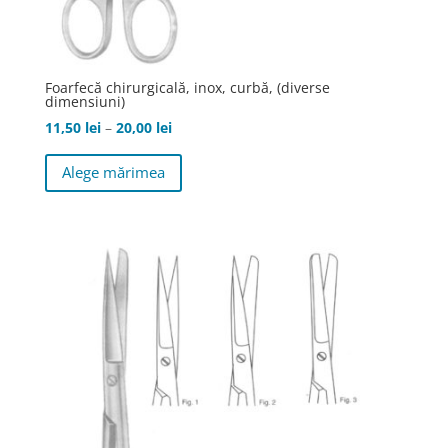
Foarfecă chirurgicală, inox, curbă, (diverse
dimensiuni)
Interval
11,50
lei
–
20,00
lei
de
Acest
Alege mărimea
prețuri:
produs
11,50 lei
are
până
mai
la
multe
20,00 lei
variații.
Opțiunile
pot
fi
alese
în
pagina
produsului.