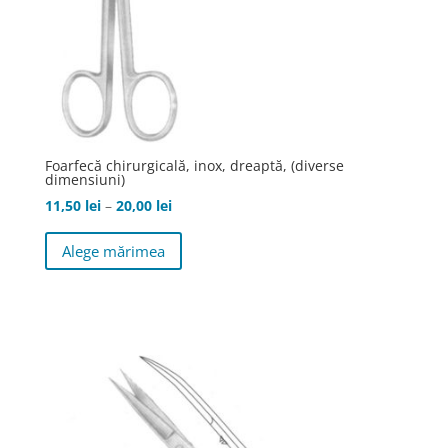
Foarfecă chirurgicală, inox, dreaptă, (diverse
dimensiuni)
Interval
11,50
lei
–
20,00
lei
de
Acest
Alege mărimea
prețuri:
produs
11,50 lei
are
până
mai
la
multe
20,00 lei
variații.
Opțiunile
pot
fi
alese