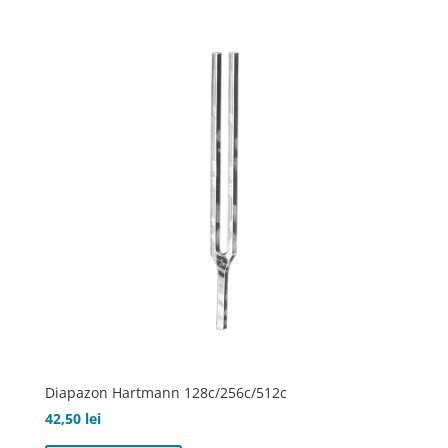
Diapazon Hartmann 128c/256c/512c
42,50
lei
Acest