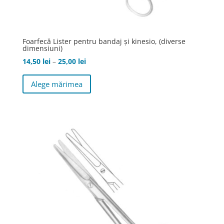
Foarfecă Lister pentru bandaj şi kinesio, (diverse
dimensiuni)
Interval
14,50
lei
–
25,00
lei
de
Acest
Alege mărimea
prețuri:
produs
14,50 lei
are
până
mai
la
multe
25,00 lei
variații.
Opțiunile
pot
fi
alese
în
pagina
produsului.