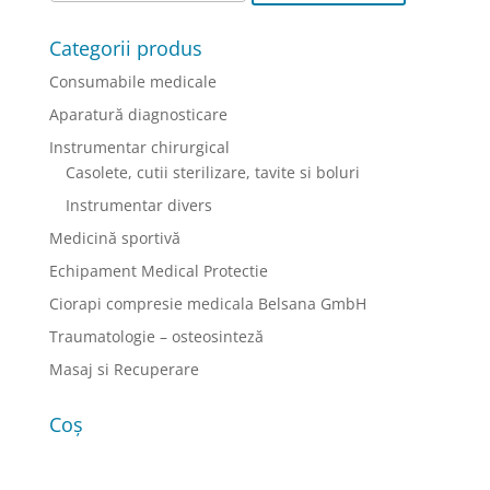
Opțiunile
pot
Categorii produs
fi
Consumabile medicale
alese
în
Aparatură diagnosticare
pagina
Instrumentar chirurgical
produsului.
Casolete, cutii sterilizare, tavite si boluri
Instrumentar divers
Medicină sportivă
Echipament Medical Protectie
Ciorapi compresie medicala Belsana GmbH
Traumatologie – osteosinteză
Masaj si Recuperare
Coș