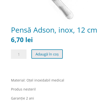
Pensă Adson, inox, 12 cm
6,70
lei
Cantitate
Adaugă în coș
Pensă
Adson,
inox,
12
cm
Material: Oţel inoxidabil medical
Produs nesteril
Garanţie 2 ani