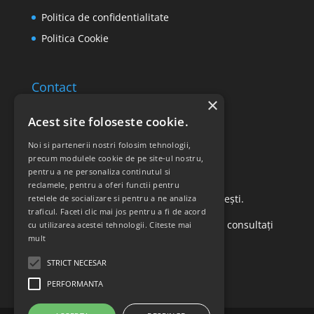
Politica de confidentialitate
Politica Cookie
Contact
×
Email: office@ricomed.ro
Acest site foloseste cookie.
Tel: 0314 380 151
Noi si partenerii nostri folosim tehnologii,
precum modulele cookie de pe site-ul nostru,
pentru a ne personaliza continutul si
Retur produse
reclamele, pentru a oferi functii pentru
Str. Vasile Mironiuc nr. 3, Sector 1, București.
retelele de socializare si pentru a ne analiza
traficul. Faceti clic mai jos pentru a fi de acord
Pentru detalii suplimentare, vă rugăm să consultați
cu utilizarea acestei tehnologii.
Citeste mai
mult
politica de returnare a produselor
.
STRICT NECESAR
PERFORMANTA