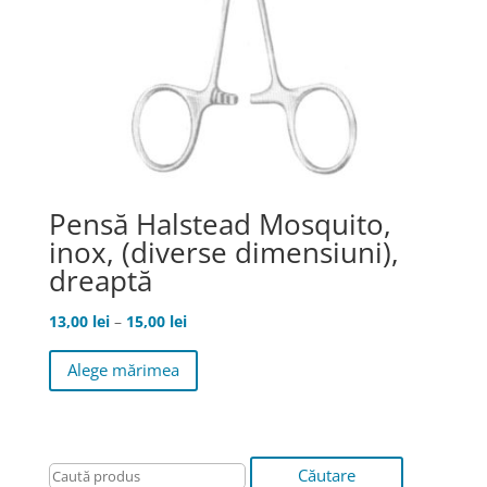
Pensă Halstead Mosquito,
inox, (diverse dimensiuni),
dreaptă
Interval
13,00
lei
–
15,00
lei
de
Acest
Alege mărimea
prețuri:
produs
13,00 lei
are
până
mai
la
multe
15,00 lei
variații.