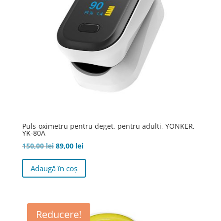
Puls-oximetru pentru deget, pentru adulti, YONKER,
YK-80A
Prețul
Prețul
150,00
lei
89,00
lei
inițial
curent
Adaugă în coș
a
este:
fost:
89,00 lei.
150,00 lei.
Reducere!