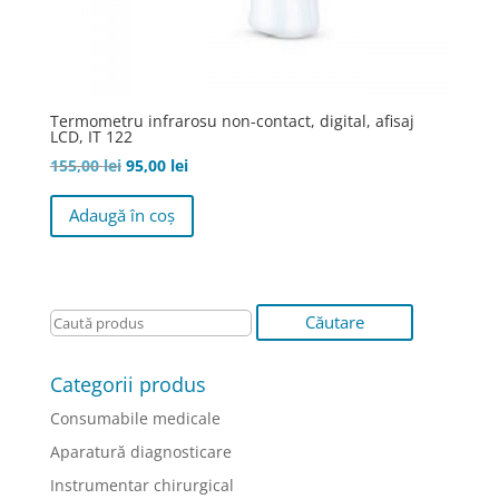
Termometru infrarosu non-contact, digital, afisaj
LCD, IT 122
Prețul
Prețul
155,00
lei
95,00
lei
inițial
curent
Adaugă în coș
a
este:
fost:
95,00 lei.
155,00 lei.
Categorii produs
Consumabile medicale
Aparatură diagnosticare
Instrumentar chirurgical