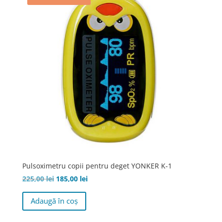
Pulsoximetru copii pentru deget YONKER K-1
Prețul
Prețul
225,00
lei
185,00
lei
inițial
curent
Adaugă în coș
a
este:
fost:
185,00 lei.