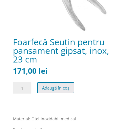
Foarfecă Seutin pentru
pansament gipsat, inox,
23 cm
171,00
lei
Cantitate
Adaugă în coș
Foarfecă
Seutin
pentru
pansament
gipsat,
Material: Oţel inoxidabil medical
inox,