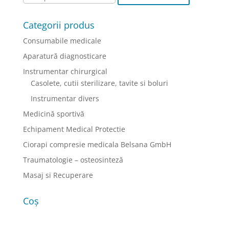
Opțiunile
pot
Categorii produs
fi
Consumabile medicale
alese
în
Aparatură diagnosticare
pagina
Instrumentar chirurgical
produsului.
Casolete, cutii sterilizare, tavite si boluri
Instrumentar divers
Medicină sportivă
Echipament Medical Protectie
Ciorapi compresie medicala Belsana GmbH
Traumatologie – osteosinteză
Masaj si Recuperare
Coș