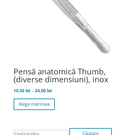
Pensă anatomică Thumb,
(diverse dimensiuni), inox
Interval
10,50
lei
–
24,00
lei
de
Acest
Alege mărimea
prețuri:
produs
10,50 lei
are
până
mai
la
multe
24,00 lei
variații.