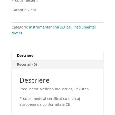
Produs nesteril
23
cm
Garanţie 2 ani
Categorii:
Instrumentar chirurgical
,
Instrumentar
divers
Descriere
Recenzii (0)
Descriere
Producător Mehrish Industries, Pakistan
Produs medical certificat cu marcaj
european de conformitate CE