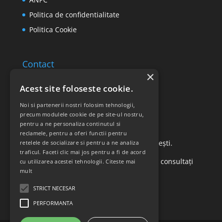
Politica de confidentialitate
Politica Cookie
Contact
×
Email: office@ricomed.ro
Acest site foloseste cookie.
Tel: 0314 380 151
Noi si partenerii nostri folosim tehnologii,
precum modulele cookie de pe site-ul nostru,
pentru a ne personaliza continutul si
Retur produse
reclamele, pentru a oferi functii pentru
Str. Vasile Mironiuc nr. 3, Sector 1, București.
retelele de socializare si pentru a ne analiza
traficul. Faceti clic mai jos pentru a fi de acord
Pentru detalii suplimentare, vă rugăm să consultați
cu utilizarea acestei tehnologii.
Citeste mai
mult
politica de returnare a produselor
.
STRICT NECESAR
PERFORMANTA