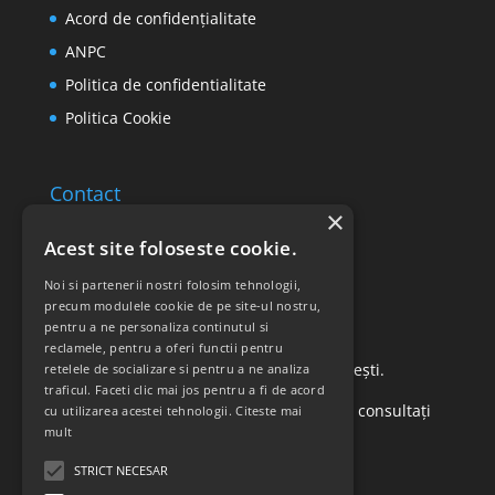
Acord de confidențialitate
ANPC
Politica de confidentialitate
Politica Cookie
Contact
×
Email: office@ricomed.ro
Acest site foloseste cookie.
Tel: 0314 380 151
Noi si partenerii nostri folosim tehnologii,
precum modulele cookie de pe site-ul nostru,
pentru a ne personaliza continutul si
Retur produse
reclamele, pentru a oferi functii pentru
Str. Vasile Mironiuc nr. 3, Sector 1, București.
retelele de socializare si pentru a ne analiza
traficul. Faceti clic mai jos pentru a fi de acord
Pentru detalii suplimentare, vă rugăm să consultați
cu utilizarea acestei tehnologii.
Citeste mai
mult
politica de returnare a produselor
.
STRICT NECESAR