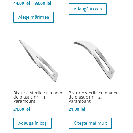
Interval
44,00
lei
–
83,00
lei
Adaugă în coș
de
Acest
Alege mărimea
prețuri:
produs
44,00 lei
are
până
mai
la
multe
83,00 lei
variații.
Opțiunile
pot
fi
alese
în
Bisturie sterile cu maner
Bisturie sterile cu maner
pagina
de plastic nr. 11,
de plastic nr. 12,
Paramount
Paramount
produsului.
21,00
lei
21,00
lei
Adaugă în coș
Citește mai mult