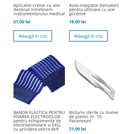
pagina
Aplicator-creion cu ulei
Auto-intepator (lansator)
destinat intretinerii
pentru utilizare cu ace
produsului.
instrumentarului medical
glicemie
67,00
lei
18,00
lei
Adaugă în coș
Adaugă în coș
BANDA ELASTICA PENTRU
Bisturie sterile cu maner
FIXAREA ELECTROZILOR
de plastic nr. 10,
pentru echipamente de
Paramount
electrostimulare si EKG,
21,00
lei
cu prindere velcro M/F