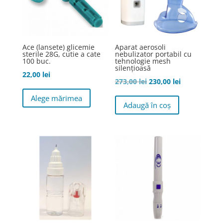
Ace (lansete) glicemie
Aparat aerosoli
sterile 28G, cutie a cate
nebulizator portabil cu
100 buc.
tehnologie mesh
silențioasă
22,00
lei
Prețul
Prețul
273,00
lei
230,00
lei
Acest
inițial
curent
Alege mărimea
produs
Adaugă în coș
a
este:
are
fost:
230,00 lei.
mai
273,00 lei.
multe
variații.
Opțiunile
pot
fi
alese
în