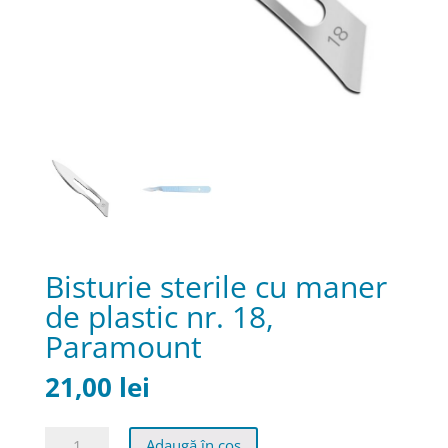
Bisturie sterile cu maner
de plastic nr. 18,
Paramount
21,00
lei
Cantitate
Adaugă în coș