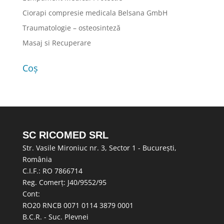
Ciorapi compresie medicala Belsana GmbH
Traumatologie – osteosinteză
Masaj si Recuperare
Coș
SC RICOMED SRL
Str. Vasile Mironiuc nr. 3, Sector 1 - București,
România
C.I.F.: RO 7866714
Reg. Comerț: J40/9552/95
Cont:
RO20 RNCB 0071 0114 3879 0001
B.C.R. - Suc. Plevnei