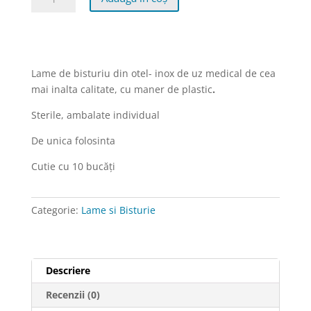
Bisturie
sterile
cu
maner
de
Lame de bisturiu din otel- inox de uz medical de cea
plastic
mai inalta calitate, cu maner de plastic
.
nr.
Sterile, ambalate individual
18,
Paramount
De unica folosinta
Cutie cu 10 bucăți
Categorie:
Lame si Bisturie
Descriere
Recenzii (0)