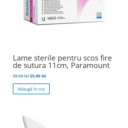
Lame sterile pentru scos fire
de sutura 11cm, Paramount
Prețul
Prețul
58,00
lei
55,00
lei
inițial
curent
Adaugă în coș
a
este:
fost:
55,00 lei.
58,00 lei.