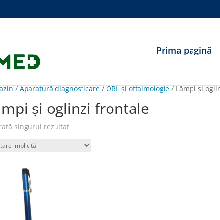
Prima pagină
azin
/
Aparatură diagnosticare
/
ORL şi oftalmologie
/ Lămpi ṣi ogli
mpi ṣi oglinzi frontale
rată singurul rezultat