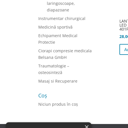
laringoscoape,
diapazoane
Instrumentar chirurgical
LAN
LED 
Medicină sportivă
401
Echipament Medical
28,
Protectie
A
Ciorapi compresie medicala
Belsana GmbH
Traumatologie –
osteosinteză
Masaj si Recuperare
Coș
Niciun produs în coș
×