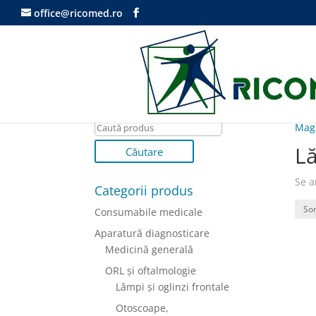
office@ricomed.ro
Mag
Lă
Se a
Categorii produs
Consumabile medicale
Aparatură diagnosticare
Medicină generală
ORL şi oftalmologie
Lămpi ṣi oglinzi frontale
Otoscoape,