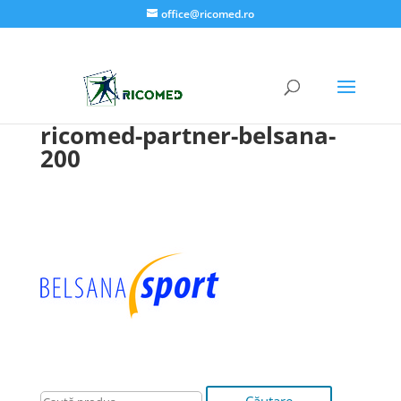
office@ricomed.ro
ricomed-partner-belsana-
200