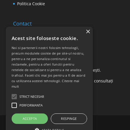
Politica Cookie
Contact
×
Email: office@ricomed.ro
Acest site foloseste cookie.
Tel: 0314 380 151
Noi si partenerii nostri folosim tehnologii,
precum modulele cookie de pe site-ul nostru,
pentru a ne personaliza continutul si
Retur produse
reclamele, pentru a oferi functii pentru
Str. Vasile Mironiuc nr. 3, Sector 1, București.
retelele de socializare si pentru a ne analiza
traficul. Faceti clic mai jos pentru a fi de acord
Pentru detalii suplimentare, vă rugăm să consultați
cu utilizarea acestei tehnologii.
Citeste mai
mult
politica de returnare a produselor
.
STRICT NECESAR
PERFORMANTA
ACCEPTA
RESPINGE