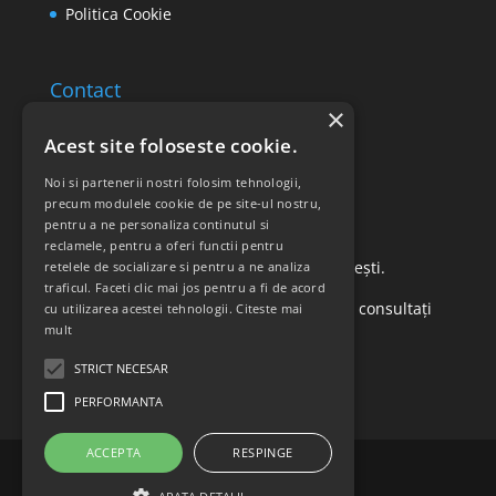
Politica Cookie
Contact
×
Email: office@ricomed.ro
Acest site foloseste cookie.
Tel: 0314 380 151
Noi si partenerii nostri folosim tehnologii,
precum modulele cookie de pe site-ul nostru,
pentru a ne personaliza continutul si
Retur produse
reclamele, pentru a oferi functii pentru
Str. Vasile Mironiuc nr. 3, Sector 1, București.
retelele de socializare si pentru a ne analiza
traficul. Faceti clic mai jos pentru a fi de acord
Pentru detalii suplimentare, vă rugăm să consultați
cu utilizarea acestei tehnologii.
Citeste mai
mult
politica de returnare a produselor
.
STRICT NECESAR
PERFORMANTA
ACCEPTA
RESPINGE