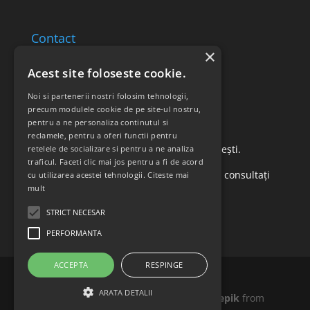
Contact
×
Email: office@ricomed.ro
Acest site foloseste cookie.
Tel: 0314 380 151
Noi si partenerii nostri folosim tehnologii,
precum modulele cookie de pe site-ul nostru,
pentru a ne personaliza continutul si
Retur produse
reclamele, pentru a oferi functii pentru
Str. Vasile Mironiuc nr. 3, Sector 1, București.
retelele de socializare si pentru a ne analiza
traficul. Faceti clic mai jos pentru a fi de acord
Pentru detalii suplimentare, vă rugăm să consultați
cu utilizarea acestei tehnologii.
Citeste mai
mult
politica de returnare a produselor
.
STRICT NECESAR
PERFORMANTA
ACCEPTA
RESPINGE
ARATA DETALII
Icons made by
Madebyoliver
and
Freepik
from