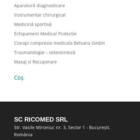
Aparatură diagnosticare
Instrumentar chirurgical
Medicină sportivă
Echipament Medical Protectie
Ciorapi compresie medicala Belsana GmbH
Traumatologie – osteosinteză
Masaj si Recuperare
Coș
SC RICOMED SRL
Str. Vasile Mironiuc nr. 3, Sector 1 - București,
România