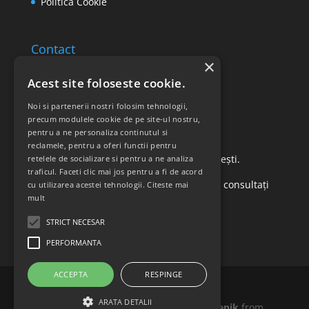
Politica Cookie
Contact
×
Email: office@ricomed.ro
Acest site foloseste cookie.
Tel: 0314 380 151
Noi si partenerii nostri folosim tehnologii,
precum modulele cookie de pe site-ul nostru,
pentru a ne personaliza continutul si
Retur produse
reclamele, pentru a oferi functii pentru
Str. Vasile Mironiuc nr. 3, Sector 1, București.
retelele de socializare si pentru a ne analiza
traficul. Faceti clic mai jos pentru a fi de acord
Pentru detalii suplimentare, vă rugăm să consultați
cu utilizarea acestei tehnologii.
Citeste mai
mult
politica de returnare a produselor
.
STRICT NECESAR
PERFORMANTA
ACCEPTA
RESPINGE
ARATA DETALII
Icons made by
Madebyoliver
and
Freepik
from