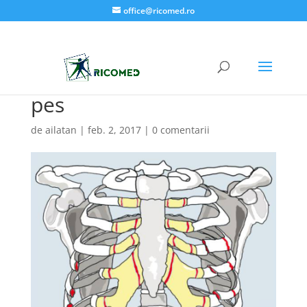
office@ricomed.ro
pes
de
ailatan
|
feb. 2, 2017
|
0 comentarii