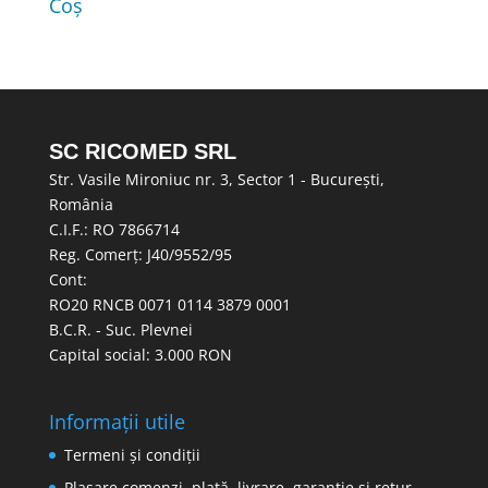
Coș
SC RICOMED SRL
Str. Vasile Mironiuc nr. 3, Sector 1 - București,
România
C.I.F.: RO 7866714
Reg. Comerț: J40/9552/95
Cont:
RO20 RNCB 0071 0114 3879 0001
B.C.R. - Suc. Plevnei
Capital social: 3.000 RON
Informații utile
Termeni și condiții
Plasare comenzi, plată, livrare, garanție și retur