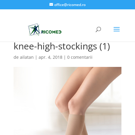
office@ricomed.ro
knee-high-stockings (1)
de
ailatan
|
apr. 4, 2018
|
0 comentarii