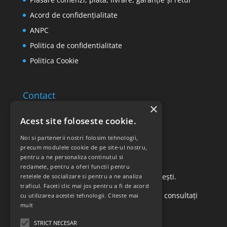
Acord de confidențialitate
ANPC
Politica de confidentialitate
Politica Cookie
Contact
×
Email: office@ricomed.ro
Acest site foloseste cookie.
Tel: 0314 380 151
Noi si partenerii nostri folosim tehnologii,
precum modulele cookie de pe site-ul nostru,
pentru a ne personaliza continutul si
Retur produse
reclamele, pentru a oferi functii pentru
Str. Vasile Mironiuc nr. 3, Sector 1, București.
retelele de socializare si pentru a ne analiza
traficul. Faceti clic mai jos pentru a fi de acord
Pentru detalii suplimentare, vă rugăm să consultați
cu utilizarea acestei tehnologii.
Citeste mai
mult
politica de returnare a produselor
.
STRICT NECESAR