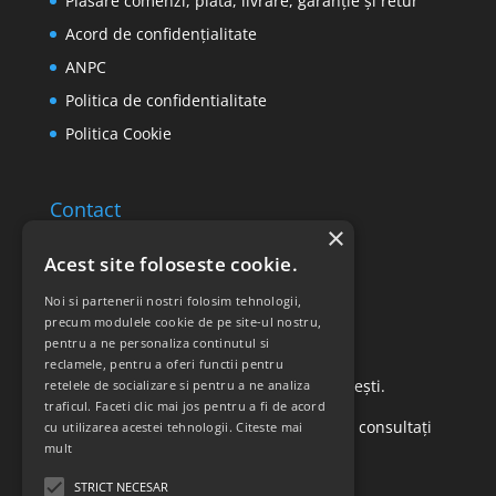
Plasare comenzi, plată, livrare, garanție și retur
Acord de confidențialitate
ANPC
Politica de confidentialitate
Politica Cookie
Contact
×
Email: office@ricomed.ro
Acest site foloseste cookie.
Tel: 0314 380 151
Noi si partenerii nostri folosim tehnologii,
precum modulele cookie de pe site-ul nostru,
pentru a ne personaliza continutul si
Retur produse
reclamele, pentru a oferi functii pentru
Str. Vasile Mironiuc nr. 3, Sector 1, București.
retelele de socializare si pentru a ne analiza
traficul. Faceti clic mai jos pentru a fi de acord
Pentru detalii suplimentare, vă rugăm să consultați
cu utilizarea acestei tehnologii.
Citeste mai
mult
politica de returnare a produselor
.
STRICT NECESAR