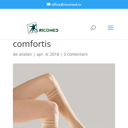
office@ricomed.ro
comfortis
de
ailatan
|
apr. 4, 2018
|
0 comentarii