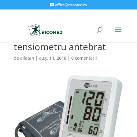
office@ricomed.ro
tensiometru antebrat
de
ailatan
|
aug. 14, 2018
|
0 comentarii