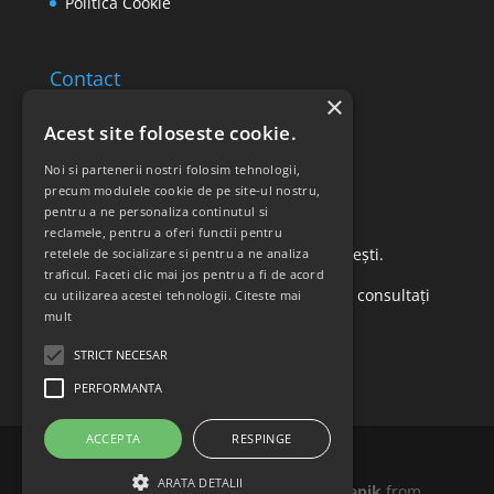
Politica Cookie
Contact
×
Email: office@ricomed.ro
Acest site foloseste cookie.
Tel: 0314 380 151
Noi si partenerii nostri folosim tehnologii,
precum modulele cookie de pe site-ul nostru,
pentru a ne personaliza continutul si
Retur produse
reclamele, pentru a oferi functii pentru
Str. Vasile Mironiuc nr. 3, Sector 1, București.
retelele de socializare si pentru a ne analiza
traficul. Faceti clic mai jos pentru a fi de acord
Pentru detalii suplimentare, vă rugăm să consultați
cu utilizarea acestei tehnologii.
Citeste mai
mult
politica de returnare a produselor
.
STRICT NECESAR
PERFORMANTA
ACCEPTA
RESPINGE
ARATA DETALII
Icons made by
Madebyoliver
and
Freepik
from