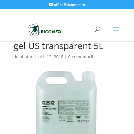
office@ricomed.ro
gel US transparent 5L
de
ailatan
|
oct. 12, 2018
|
0 comentarii