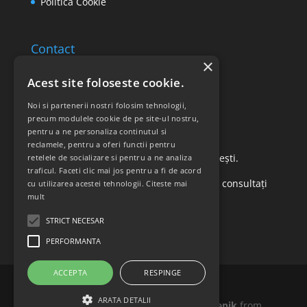
Politica Cookie
Contact
×
Email: office@ricomed.ro
Acest site foloseste cookie.
Tel: 0314 380 151
Noi si partenerii nostri folosim tehnologii,
precum modulele cookie de pe site-ul nostru,
pentru a ne personaliza continutul si
Retur produse
reclamele, pentru a oferi functii pentru
Str. Vasile Mironiuc nr. 3, Sector 1, București.
retelele de socializare si pentru a ne analiza
traficul. Faceti clic mai jos pentru a fi de acord
Pentru detalii suplimentare, vă rugăm să consultați
cu utilizarea acestei tehnologii.
Citeste mai
mult
politica de returnare a produselor
.
STRICT NECESAR
PERFORMANTA
ACCEPTA
RESPINGE
ARATA DETALII
Icons made by
Madebyoliver
and
Freepik
from