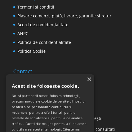
Termeni și condiții
Plasare comenzi, plată, livrare, garanție și retur
Acord de confidențialitate
ANPC
Politica de confidentialitate
Politica Cookie
Contact
×
Email: office@ricomed.ro
Acest site foloseste cookie.
Tel: 0314 380 151
Noi si partenerii nostri folosim tehnologii,
precum modulele cookie de pe site-ul nostru,
pentru a ne personaliza continutul si
Retur produse
reclamele, pentru a oferi functii pentru
Str. Vasile Mironiuc nr. 3, Sector 1, București.
retelele de socializare si pentru a ne analiza
traficul. Faceti clic mai jos pentru a fi de acord
Pentru detalii suplimentare, vă rugăm să consultați
cu utilizarea acestei tehnologii.
Citeste mai