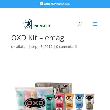
office@ricomed.ro
OXD Kit – emag
de
ailatan
|
sept. 5, 2019
|
0 comentarii