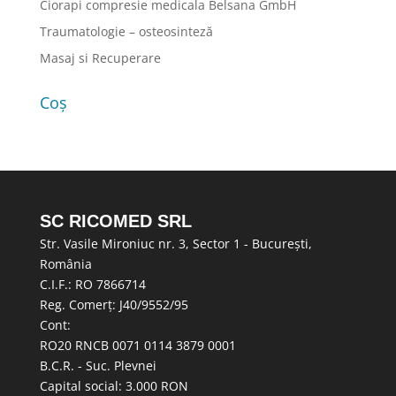
Ciorapi compresie medicala Belsana GmbH
Traumatologie – osteosinteză
Masaj si Recuperare
Coș
SC RICOMED SRL
Str. Vasile Mironiuc nr. 3, Sector 1 - București,
România
C.I.F.: RO 7866714
Reg. Comerț: J40/9552/95
Cont:
RO20 RNCB 0071 0114 3879 0001
B.C.R. - Suc. Plevnei
Capital social: 3.000 RON