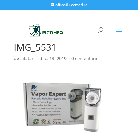
office@ricomed.ro
IMG_5531
de
ailatan
|
dec. 13, 2019
|
0 comentarii