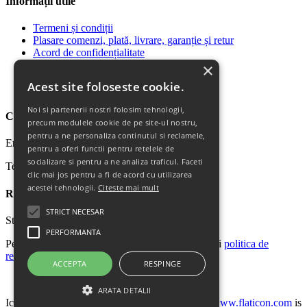
Informații utile
Termeni și condiții
Plasare comenzi, plată, livrare, garanție și retur
Acord de confidențialitate
ANPC
×
Politica de confidentialitate
Acest site foloseste cookie.
Politica Cookie
Noi si partenerii nostri folosim tehnologii,
Contact
precum modulele cookie de pe site-ul nostru,
pentru a ne personaliza continutul si reclamele,
Email: office@ricomed.ro
pentru a oferi functii pentru retelele de
socializare si pentru a ne analiza traficul. Faceti
Tel: 0314 380 151
clic mai jos pentru a fi de acord cu utilizarea
acestei tehnologii.
Citeste mai mult
Retur produse
STRICT NECESAR
Str. Vasile Mironiuc nr. 3, Sector 1, București.
PERFORMANTA
Pentru detalii suplimentare, vă rugăm să consultați
politica de
returnare a produselor
.
ACCEPTA
RESPINGE
Facebook
ARATA DETALII
Icons made by
Madebyoliver
and
Freepik
from
www.flaticon.com
is