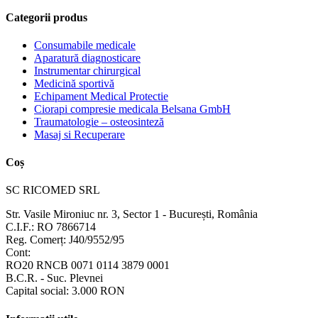
Categorii produs
Consumabile medicale
Aparatură diagnosticare
Instrumentar chirurgical
Medicină sportivă
Echipament Medical Protectie
Ciorapi compresie medicala Belsana GmbH
Traumatologie – osteosinteză
Masaj si Recuperare
Coș
SC RICOMED SRL
Str. Vasile Mironiuc nr. 3, Sector 1 - București, România
C.I.F.: RO 7866714
Reg. Comerț: J40/9552/95
Cont:
RO20 RNCB 0071 0114 3879 0001
B.C.R. - Suc. Plevnei
Capital social: 3.000 RON