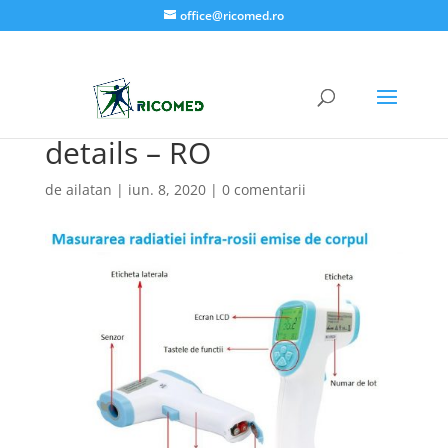
office@ricomed.ro
details – RO
de
ailatan
|
iun. 8, 2020
|
0 comentarii