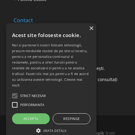
Contact
×
Email: office@ricomed.ro
Acest site foloseste cookie.
Tel: 0314 380 151
Noi si partenerii nostri folosim tehnologii,
precum modulele cookie de pe site-ul nostru,
pentru a ne personaliza continutul si
Retur produse
reclamele, pentru a oferi functii pentru
Str. Vasile Mironiuc nr. 3, Sector 1, București.
retelele de socializare si pentru a ne analiza
traficul. Faceti clic mai jos pentru a fi de acord
Pentru detalii suplimentare, vă rugăm să consultați
cu utilizarea acestei tehnologii.
Citeste mai
mult
politica de returnare a produselor
.
STRICT NECESAR
PERFORMANTA
ACCEPTA
RESPINGE
ARATA DETALII
Icons made by
Madebyoliver
and
Freepik
from