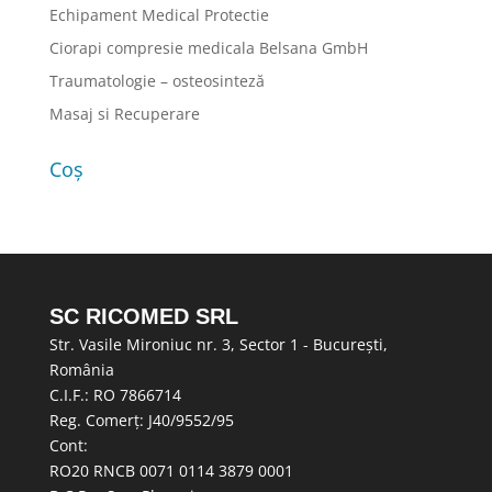
Echipament Medical Protectie
Ciorapi compresie medicala Belsana GmbH
Traumatologie – osteosinteză
Masaj si Recuperare
Coș
SC RICOMED SRL
Str. Vasile Mironiuc nr. 3, Sector 1 - București,
România
C.I.F.: RO 7866714
Reg. Comerț: J40/9552/95
Cont:
RO20 RNCB 0071 0114 3879 0001