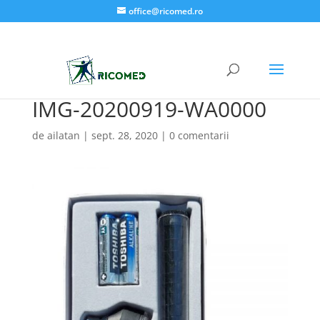
office@ricomed.ro
IMG-20200919-WA0000
de
ailatan
|
sept. 28, 2020
|
0 comentarii