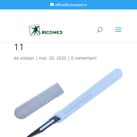
office@ricomed.ro
11
de
ailatan
|
nov. 26, 2020
|
0 comentarii