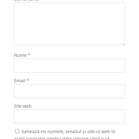
Nume
*
Email
*
Site web
Salvează-mi numele, emailul și site-ul web în
acest navigator pentru data viitoare când o să