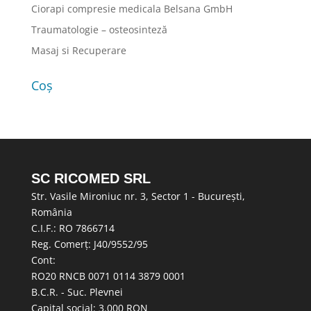
Ciorapi compresie medicala Belsana GmbH
Traumatologie – osteosinteză
Masaj si Recuperare
Coș
SC RICOMED SRL
Str. Vasile Mironiuc nr. 3, Sector 1 - București,
România
C.I.F.: RO 7866714
Reg. Comerț: J40/9552/95
Cont:
RO20 RNCB 0071 0114 3879 0001
B.C.R. - Suc. Plevnei
Capital social: 3.000 RON