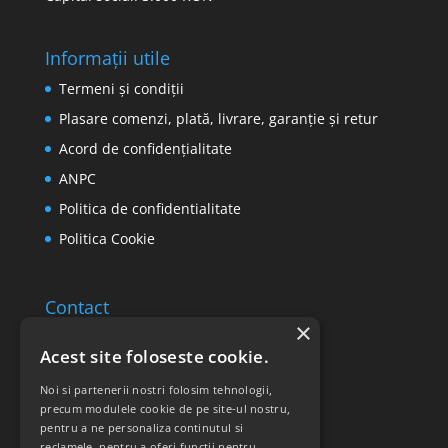
Informații utile
Termeni și condiții
Plasare comenzi, plată, livrare, garanție și retur
Acord de confidențialitate
ANPC
Politica de confidentialitate
Politica Cookie
Contact
×
Email: office@ricomed.ro
Acest site foloseste cookie.
Tel: 0314 380 151
Noi si partenerii nostri folosim tehnologii,
precum modulele cookie de pe site-ul nostru,
pentru a ne personaliza continutul si
Retur produse
reclamele, pentru a oferi functii pentru