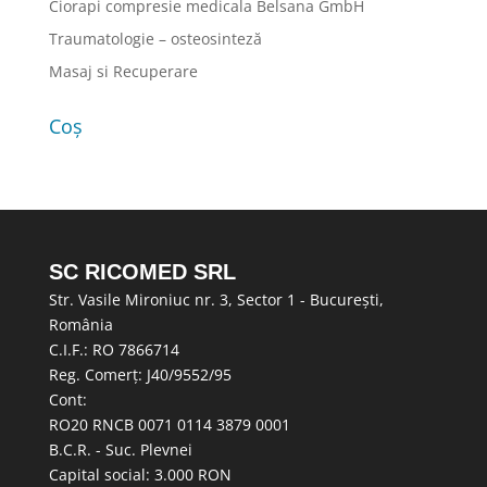
Ciorapi compresie medicala Belsana GmbH
Traumatologie – osteosinteză
Masaj si Recuperare
Coș
SC RICOMED SRL
Str. Vasile Mironiuc nr. 3, Sector 1 - București,
România
C.I.F.: RO 7866714
Reg. Comerț: J40/9552/95
Cont:
RO20 RNCB 0071 0114 3879 0001
B.C.R. - Suc. Plevnei
Capital social: 3.000 RON