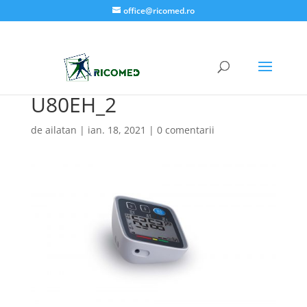
office@ricomed.ro
U80EH_2
de
ailatan
|
ian. 18, 2021
|
0 comentarii