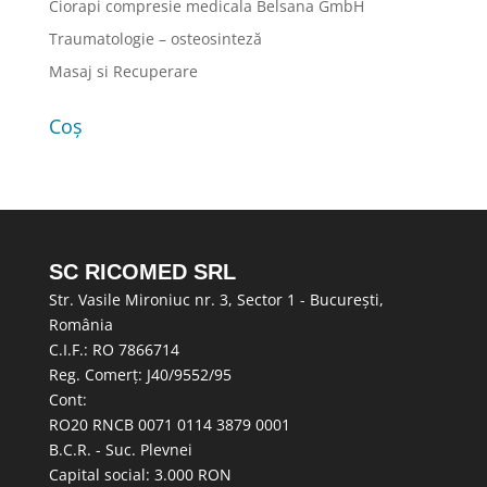
Ciorapi compresie medicala Belsana GmbH
Traumatologie – osteosinteză
Masaj si Recuperare
Coș
SC RICOMED SRL
Str. Vasile Mironiuc nr. 3, Sector 1 - București,
România
C.I.F.: RO 7866714
Reg. Comerț: J40/9552/95
Cont:
RO20 RNCB 0071 0114 3879 0001
B.C.R. - Suc. Plevnei
Capital social: 3.000 RON