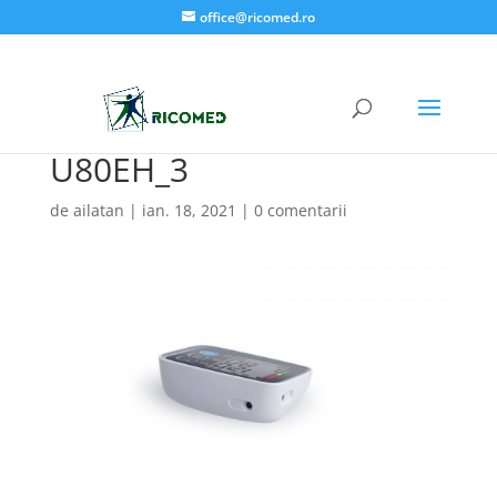
office@ricomed.ro
U80EH_3
de
ailatan
|
ian. 18, 2021
|
0 comentarii