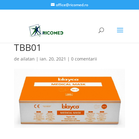
office@ricomed.ro
TBB01
de
ailatan
|
ian. 20, 2021
|
0 comentarii