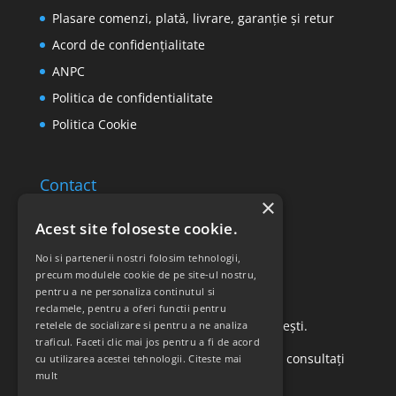
Plasare comenzi, plată, livrare, garanție și retur
Acord de confidențialitate
ANPC
Politica de confidentialitate
Politica Cookie
Contact
×
Email: office@ricomed.ro
Acest site foloseste cookie.
Tel: 0314 380 151
Noi si partenerii nostri folosim tehnologii,
precum modulele cookie de pe site-ul nostru,
pentru a ne personaliza continutul si
Retur produse
reclamele, pentru a oferi functii pentru
Str. Vasile Mironiuc nr. 3, Sector 1, București.
retelele de socializare si pentru a ne analiza
traficul. Faceti clic mai jos pentru a fi de acord
Pentru detalii suplimentare, vă rugăm să consultați
cu utilizarea acestei tehnologii.
Citeste mai
mult
politica de returnare a produselor
.