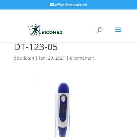
office@ricomed.ro
DT-123-05
de
ailatan
|
ian. 20, 2021
|
0 comentarii