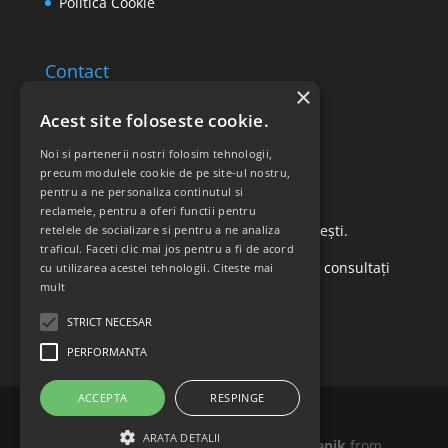
Politica Cookie
Contact
×
Email: office@ricomed.ro
Acest site foloseste cookie.
Tel: 0314 380 151
Noi si partenerii nostri folosim tehnologii,
precum modulele cookie de pe site-ul nostru,
pentru a ne personaliza continutul si
Retur produse
reclamele, pentru a oferi functii pentru
Str. Vasile Mironiuc nr. 3, Sector 1, București.
retelele de socializare si pentru a ne analiza
traficul. Faceti clic mai jos pentru a fi de acord
Pentru detalii suplimentare, vă rugăm să consultați
cu utilizarea acestei tehnologii.
Citeste mai
mult
politica de returnare a produselor
.
STRICT NECESAR
PERFORMANTA
ACCEPTA
RESPINGE
ARATA DETALII
Icons made by
Madebyoliver
and
Freepik
from