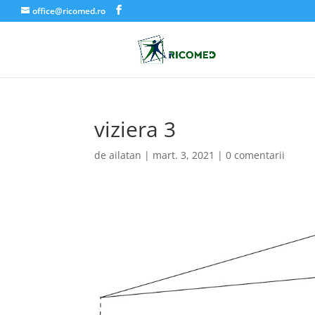
office@ricomed.ro
viziera 3
de
ailatan
|
mart. 3, 2021
|
0 comentarii