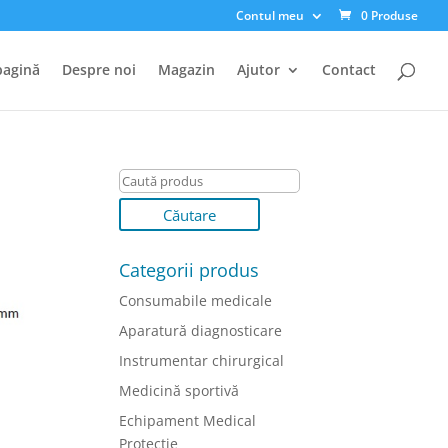
Contul meu
0 Produse
pagină
Despre noi
Magazin
Ajutor
Contact
Categorii produs
Consumabile medicale
Aparatură diagnosticare
Instrumentar chirurgical
Medicină sportivă
Echipament Medical
Protectie