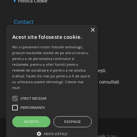
Politica Cookie
Contact
×
Email: office@ricomed.ro
Acest site foloseste cookie.
Tel: 0314 380 151
Noi si partenerii nostri folosim tehnologii,
precum modulele cookie de pe site-ul nostru,
pentru a ne personaliza continutul si
Retur produse
reclamele, pentru a oferi functii pentru
Str. Vasile Mironiuc nr. 3, Sector 1, București.
retelele de socializare si pentru a ne analiza
traficul. Faceti clic mai jos pentru a fi de acord
Pentru detalii suplimentare, vă rugăm să consultați
cu utilizarea acestei tehnologii.
Citeste mai
mult
politica de returnare a produselor
.
STRICT NECESAR
PERFORMANTA
ACCEPTA
RESPINGE
ARATA DETALII
Icons made by
Madebyoliver
and
Freepik
from