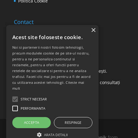
Politica Cookie
Contact
×
Email: office@ricomed.ro
Acest site foloseste cookie.
Tel: 0314 380 151
Noi si partenerii nostri folosim tehnologii,
precum modulele cookie de pe site-ul nostru,
pentru a ne personaliza continutul si
Retur produse
reclamele, pentru a oferi functii pentru
Str. Vasile Mironiuc nr. 3, Sector 1, București.
retelele de socializare si pentru a ne analiza
traficul. Faceti clic mai jos pentru a fi de acord
Pentru detalii suplimentare, vă rugăm să consultați
cu utilizarea acestei tehnologii.
Citeste mai
mult
politica de returnare a produselor
.
STRICT NECESAR
PERFORMANTA
ACCEPTA
RESPINGE
ARATA DETALII
Icons made by
Madebyoliver
and
Freepik
from