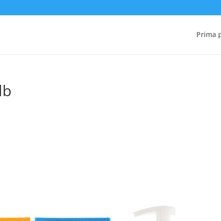
Prima 
lb