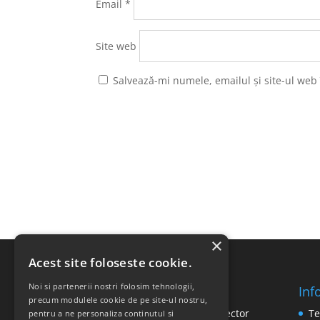
Email
*
Site web
Salvează-mi numele, emailul și site-ul web
×
Acest site foloseste cookie.
Noi si partenerii nostri folosim tehnologii,
Inf
SC RICOMED SRL
precum modulele cookie de pe site-ul nostru,
Str. Vasile Mironiuc nr. 3, Sector
Te
pentru a ne personaliza continutul si