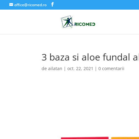
office@ricomed.ro
3 baza si aloe fundal a
de
ailatan
|
oct. 22, 2021
|
0 comentarii