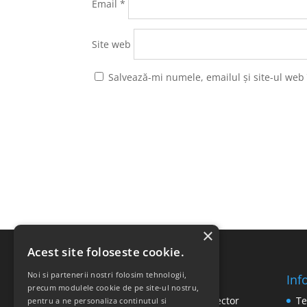
Email
*
Site web
Salvează-mi numele, emailul și site-ul web
×
Acest site foloseste cookie.
Noi si partenerii nostri folosim tehnologii,
Inf
SC RICOMED SRL
precum modulele cookie de pe site-ul nostru,
Str. Vasile Mironiuc nr. 3, Sector
Te
pentru a ne personaliza continutul si