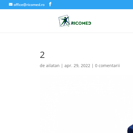
office@ricomed.ro
2
de
ailatan
|
apr. 29, 2022
|
0 comentarii