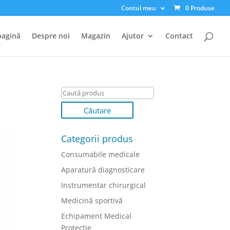
Contul meu
0 Produse
pagină
Despre noi
Magazin
Ajutor
Contact
Categorii produs
Consumabile medicale
Aparatură diagnosticare
Instrumentar chirurgical
Medicină sportivă
Echipament Medical
Protectie