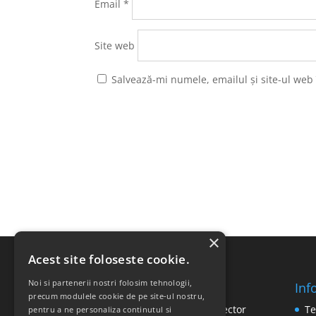
Email
*
Site web
Salvează-mi numele, emailul și site-ul web
×
Acest site foloseste cookie.
Noi si partenerii nostri folosim tehnologii,
Inf
SC RICOMED SRL
precum modulele cookie de pe site-ul nostru,
Str. Vasile Mironiuc nr. 3, Sector
Te
pentru a ne personaliza continutul si