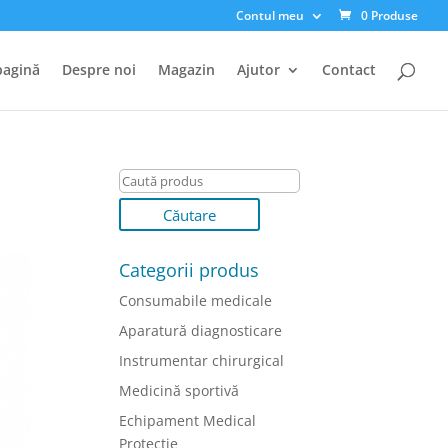
Contul meu
0 Produse
pagină
Despre noi
Magazin
Ajutor
Contact
Categorii produs
Consumabile medicale
Aparatură diagnosticare
Instrumentar chirurgical
Medicină sportivă
Echipament Medical
Protectie