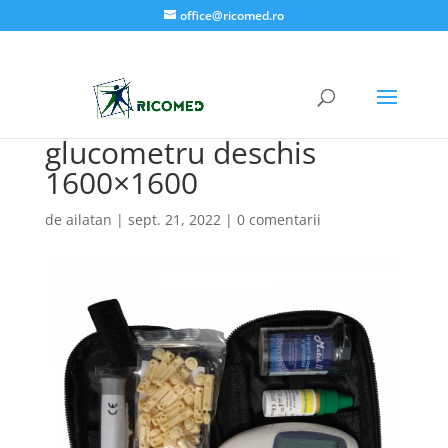
office@ricomed.ro
glucometru deschis
1600×1600
de
ailatan
|
sept. 21, 2022
|
0 comentarii