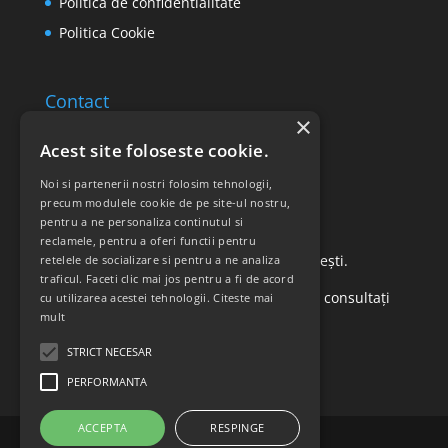
Politica de confidentialitate
Politica Cookie
Contact
×
Email: office@ricomed.ro
Acest site foloseste cookie.
Tel: 0314 380 151
Noi si partenerii nostri folosim tehnologii,
precum modulele cookie de pe site-ul nostru,
pentru a ne personaliza continutul si
Retur produse
reclamele, pentru a oferi functii pentru
Str. Vasile Mironiuc nr. 3, Sector 1, București.
retelele de socializare si pentru a ne analiza
traficul. Faceti clic mai jos pentru a fi de acord
Pentru detalii suplimentare, vă rugăm să consultați
cu utilizarea acestei tehnologii.
Citeste mai
mult
politica de returnare a produselor
.
STRICT NECESAR
PERFORMANTA
ACCEPTA
RESPINGE