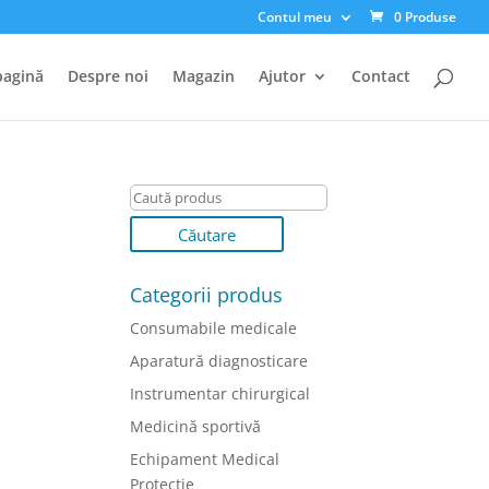
Contul meu
0 Produse
pagină
Despre noi
Magazin
Ajutor
Contact
Categorii produs
Consumabile medicale
Aparatură diagnosticare
Instrumentar chirurgical
Medicină sportivă
Echipament Medical
Protectie