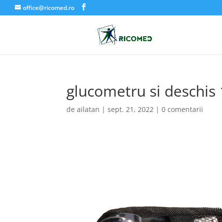
office@ricomed.ro
glucometru si deschis
de
ailatan
|
sept. 21, 2022
|
0 comentarii