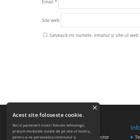
Email
*
Site web
Salvează-mi numele, emailul și site-ul web
×
Acest site foloseste cookie.
Noi si partenerii nostri folosim tehnologii,
Inf
SC RICOMED SRL
precum modulele cookie de pe site-ul nostru,
Str. Vasile Mironiuc nr. 3, Sector
Te
pentru a ne personaliza continutul si