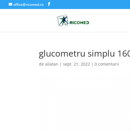
office@ricomed.ro
glucometru simplu 16
de
ailatan
|
sept. 21, 2022
|
0 comentarii