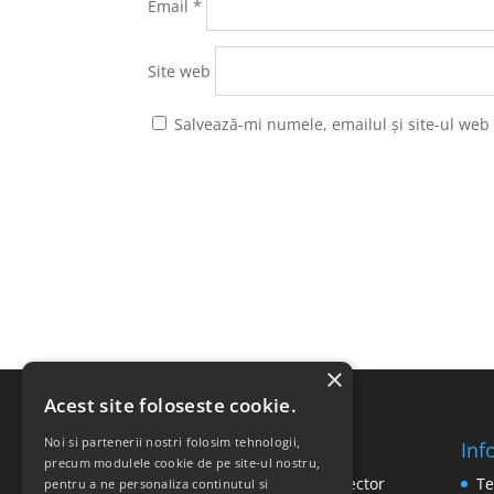
Email
*
Site web
Salvează-mi numele, emailul și site-ul web
×
Acest site foloseste cookie.
Noi si partenerii nostri folosim tehnologii,
Inf
SC RICOMED SRL
precum modulele cookie de pe site-ul nostru,
Str. Vasile Mironiuc nr. 3, Sector
Te
pentru a ne personaliza continutul si