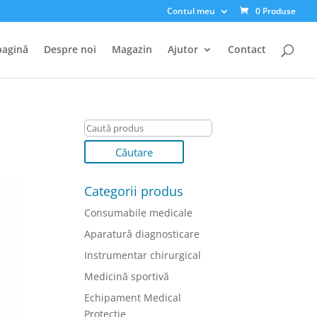
Contul meu
0 Produse
pagină
Despre noi
Magazin
Ajutor
Contact
Categorii produs
Consumabile medicale
Aparatură diagnosticare
Instrumentar chirurgical
Medicină sportivă
Echipament Medical
Protectie