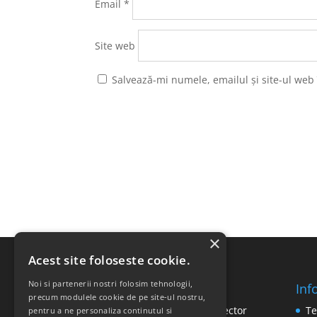
Email
*
Site web
Salvează-mi numele, emailul și site-ul web
×
Acest site foloseste cookie.
Noi si partenerii nostri folosim tehnologii,
Inf
SC RICOMED SRL
precum modulele cookie de pe site-ul nostru,
Str. Vasile Mironiuc nr. 3, Sector
Te
pentru a ne personaliza continutul si