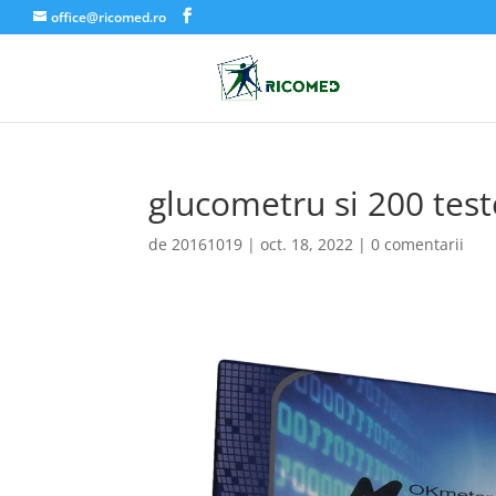
office@ricomed.ro
glucometru si 200 tes
de
20161019
|
oct. 18, 2022
|
0 comentarii