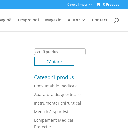
Contul meu
0 Produse
pagină
Despre noi
Magazin
Ajutor
Contact
Categorii produs
Consumabile medicale
Aparatură diagnosticare
Instrumentar chirurgical
Medicină sportivă
Echipament Medical
Protectie