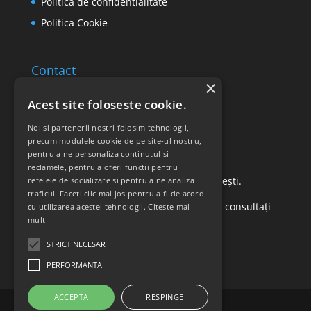
Politica de confidentialitate
Politica Cookie
Contact
×
Email: office@ricomed.ro
Acest site foloseste cookie.
Tel: 0314 380 151
Noi si partenerii nostri folosim tehnologii,
precum modulele cookie de pe site-ul nostru,
pentru a ne personaliza continutul si
Retur produse
reclamele, pentru a oferi functii pentru
Str. Vasile Mironiuc nr. 3, Sector 1, București.
retelele de socializare si pentru a ne analiza
traficul. Faceti clic mai jos pentru a fi de acord
Pentru detalii suplimentare, vă rugăm să consultați
cu utilizarea acestei tehnologii.
Citeste mai
mult
politica de returnare a produselor
.
STRICT NECESAR
PERFORMANTA
ACCEPTA
RESPINGE