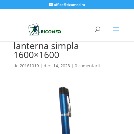
office@ricomed.ro
lanterna simpla
1600×1600
de
20161019
|
dec. 14, 2023
|
0 comentarii