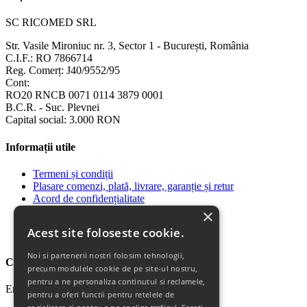
SC RICOMED SRL
Str. Vasile Mironiuc nr. 3, Sector 1 - București, România
C.I.F.: RO 7866714
Reg. Comerț: J40/9552/95
Cont:
RO20 RNCB 0071 0114 3879 0001
B.C.R. - Suc. Plevnei
Capital social: 3.000 RON
Informații utile
Termeni și condiții
Plasare comenzi, plată, livrare, garanție și retur
Acord de confidențialitate
ANPC
×
Politica de confidentialitate
Acest site foloseste cookie.
Politica Cookie
Noi si partenerii nostri folosim tehnologii,
Contact
precum modulele cookie de pe site-ul nostru,
pentru a ne personaliza continutul si reclamele,
Email: office@ricomed.ro
pentru a oferi functii pentru retelele de