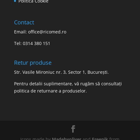
Politica Cookie
Contact
Email: office@ricomed.ro
Tel: 0314 380 151
Retur produse
Str. Vasile Mironiuc nr. 3, Sector 1, București.
Pentru detalii suplimentare, vă rugăm să consultați
politica de returnare a produselor
.
Icons made by
Madebyoliver
and
Freepik
from