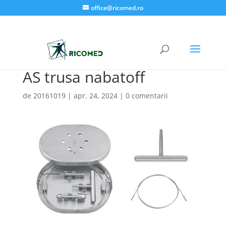
office@ricomed.ro
AS trusa nabatoff
de
20161019
|
apr. 24, 2024
|
0 comentarii