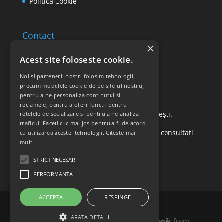
Politica Cookie
Contact
×
Email: office@ricomed.ro
Acest site foloseste cookie.
Tel: 0314 380 151
Noi si partenerii nostri folosim tehnologii,
precum modulele cookie de pe site-ul nostru,
pentru a ne personaliza continutul si
Retur produse
reclamele, pentru a oferi functii pentru
Str. Vasile Mironiuc nr. 3, Sector 1, București.
retelele de socializare si pentru a ne analiza
traficul. Faceti clic mai jos pentru a fi de acord
Pentru detalii suplimentare, vă rugăm să consultați
cu utilizarea acestei tehnologii.
Citeste mai
mult
politica de returnare a produselor
.
STRICT NECESAR
PERFORMANTA
ACCEPTA
RESPINGE
ARATA DETALII
Icons made by
Madebyoliver
and
Freepik
from