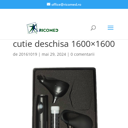
office@ricomed.ro
cutie deschisa 1600×1600
de
20161019
|
mai 29, 2024
|
0 comentarii