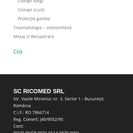
Ciorapi lungi
Ciorapi scurţi
Protecţie gambe
Traumatologie – osteosinteză
Masaj si Recuperare
Coș
SC RICOMED SRL
Str. Vasile Mironiuc nr. 3, Sector 1 - București,
România
C.I.F.: RO 7866714
Reg. Comerț: J40/9552/95
Cont:
RO20 RNCB 0071 0114 3879 0001