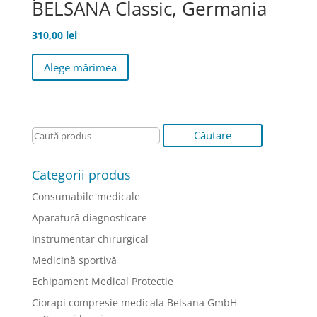
BELSANA Classic, Germania
310,00
lei
Acest
Alege mărimea
produs
are
mai
multe
variații.
Opțiunile
pot
Categorii produs
fi
Consumabile medicale
alese
în
Aparatură diagnosticare
pagina
Instrumentar chirurgical
produsului.
Medicină sportivă
Echipament Medical Protectie
Ciorapi compresie medicala Belsana GmbH