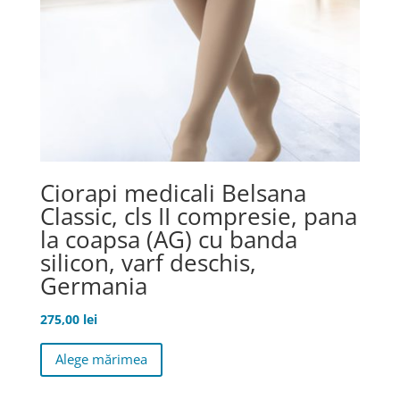
produsului.
Ciorapi medicali Belsana
Classic, cls II compresie, pana
la coapsa (AG) cu banda
silicon, varf deschis,
Germania
275,00
lei
Acest
Alege mărimea
produs
are