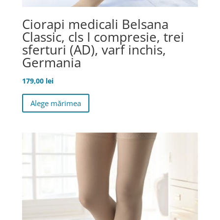
Ciorapi medicali Belsana
Classic, cls I compresie, trei
sferturi (AD), varf inchis,
Germania
179,00
lei
Acest
Alege mărimea
produs
are
mai
multe
variații.
Opțiunile
pot
fi
alese
în
pagina