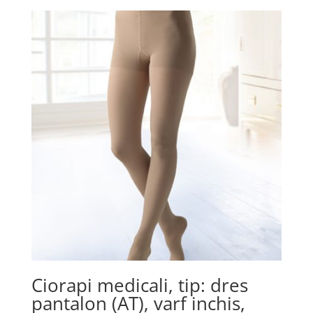
mai
multe
variații.
Opțiunile
pot
fi
alese
în
pagina
produsului.
Ciorapi medicali, tip: dres
pantalon (AT), varf inchis,