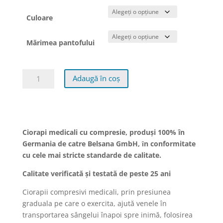
Culoare
Mărimea pantofului
Cantitate
Adaugă în coș
Ciorapi
medicali
Belsana
Traveller,
unisex,
Ciorapi medicali cu compresie,
produși 100% în
trei
Germania de catre Belsana GmbH, ȋn conformitate
sferturi
cu cele mai stricte standarde de calitate.
(AD),
Calitate verificată şi testată de peste 25 ani
cu
vârf
Ciorapii compresivi medicali, prin presiunea
închis,
graduala pe care o exercita, ajută venele în
Germania
transportarea sângelui înapoi spre inimă, folosirea