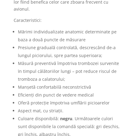
lor fiind benefica celor care zboara frecvent cu
avionul.
Caracteristici:
Mǎrimi individualizate anatomic determinate pe
baza a două puncte de măsurare
Presiune graduală controlată, descrescând de-a
lungul piciorului, spre partea superioara;
Măsură preventivă împotriva trombozei survenite
ȋn timpul călătoriilor lungi – pot reduce riscul de
tromboza a calatorului;
Manșetă confortabilă neconstrictivă
Eficienţi din punct de vedere medical
Oferă protecţie ȋmpotriva umflării picioarelor
Aspect mat, cu striaţii.
Culoare disponibilă:
negru
. Următoarele culori
sunt disponibile la comandă specială: gri deschis,
gri închis, albastru închis.