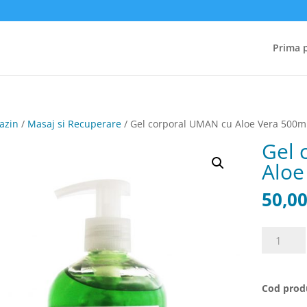
Prima 
azin
/
Masaj si Recuperare
/ Gel corporal UMAN cu Aloe Vera 500m
Gel 
Aloe
50,0
Cantitate
Gel
corporal
UMAN
Cod prod
cu