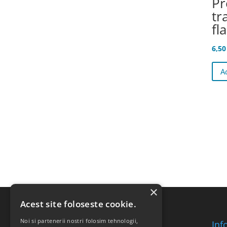
Pr
tr
fl
6,5
A
×
Acest site foloseste cookie.
Noi si partenerii nostri folosim tehnologii,
Inf
SC RICOMED SRL