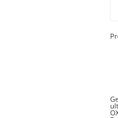
Pr
Ge
ul
O