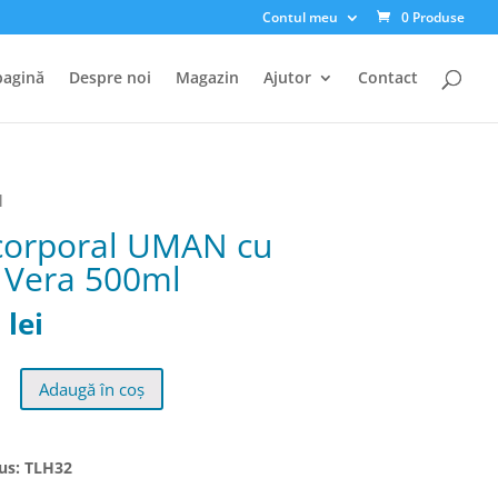
Contul meu
0 Produse
pagină
Despre noi
Magazin
Ajutor
Contact
l
corporal UMAN cu
 Vera 500ml
0
lei
Adaugă în coș
us: TLH32