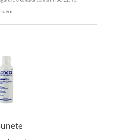
iderii.
sunete