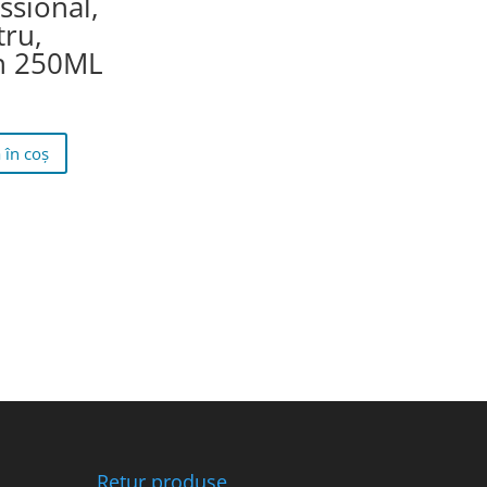
ssional,
tru,
on 250ML
 în coș
Retur produse