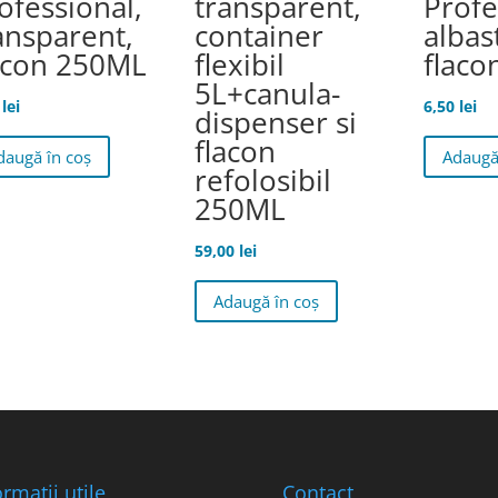
ofessional,
transparent,
Profe
ansparent,
container
albas
acon 250ML
flexibil
flac
5L+canula-
0
lei
6,50
lei
dispenser si
flacon
daugă în coș
Adaugă
refolosibil
250ML
59,00
lei
Adaugă în coș
ormații utile
Contact