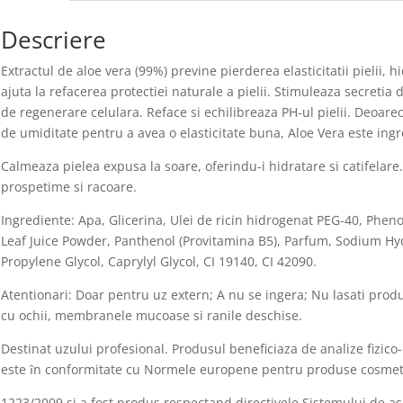
Descriere
Extractul de aloe vera (99%) previne pierderea elasticitatii pielii,
ajuta la refacerea protectiei naturale a pielii. Stimuleaza secretia
de regenerare celulara. Reface si echilibreaza PH-ul pielii. Deoare
de umiditate pentru a avea o elasticitate buna, Aloe Vera este ingr
Calmeaza pielea expusa la soare, oferindu-i hidratare si catifelare
prospetime si racoare.
Ingrediente: Apa, Glicerina, Ulei de ricin hidrogenat PEG-40, Ph
Leaf Juice Powder, Panthenol (Provitamina B5), Parfum, Sodium 
Propylene Glycol, Caprylyl Glycol, CI 19140, CI 42090.
Atentionari: Doar pentru uz extern; A nu se ingera; Nu lasati produ
cu ochii, membranele mucoase si ranile deschise.
Destinat uzului profesional. Produsul beneficiaza de analize fizico
este ȋn conformitate cu Normele europene pentru produse cosmet
1223/2009 si a fost produs respectand directivele Sistemului de as