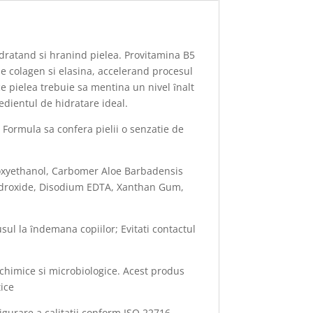
 hidratand si hranind pielea. Provitamina B5
 de colagen si elasina, accelerand procesul
ce pielea trebuie sa mentina un nivel ȋnalt
edientul de hidratare ideal.
. Formula sa confera pielii o senzatie de
enoxyethanol, Carbomer Aloe Barbadensis
Hydroxide, Disodium EDTA, Xanthan Gum,
sul la ȋndemana copiilor; Evitati contactul
-chimice si microbiologice. Acest produs
ice
igurare a calitatii conform ISO 22716.