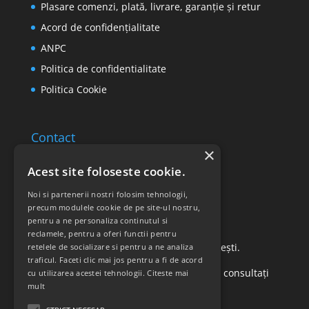
Plasare comenzi, plată, livrare, garanție și retur
Acord de confidențialitate
ANPC
Politica de confidentialitate
Politica Cookie
Contact
×
Email: office@ricomed.ro
Acest site foloseste cookie.
Tel: 0314 380 151
Noi si partenerii nostri folosim tehnologii,
precum modulele cookie de pe site-ul nostru,
pentru a ne personaliza continutul si
Retur produse
reclamele, pentru a oferi functii pentru
Str. Vasile Mironiuc nr. 3, Sector 1, București.
retelele de socializare si pentru a ne analiza
traficul. Faceti clic mai jos pentru a fi de acord
Pentru detalii suplimentare, vă rugăm să consultați
cu utilizarea acestei tehnologii.
Citeste mai
mult
politica de returnare a produselor
.