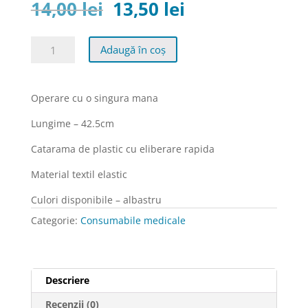
Prețul
Prețul
14,00
lei
13,50
lei
inițial
curent
a
este:
Cantitate
Adaugă în coș
fost:
13,50 lei.
Garou
14,00 lei.
cu
eliberare
Operare cu o singura mana
rapida
Honsun,
Lungime – 42.5cm
model
Catarama de plastic cu eliberare rapida
HS-
403C
Material textil elastic
Culori disponibile – albastru
Categorie:
Consumabile medicale
Descriere
Recenzii (0)