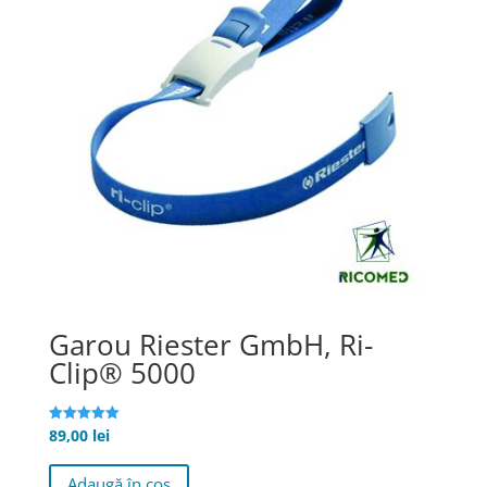
Garou Riester GmbH, Ri-
Clip® 5000
89,00
lei
Evaluat la
5.00
stele din 5
Adaugă în coș