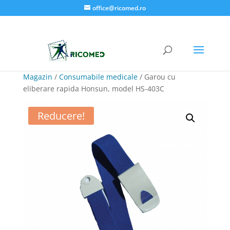
office@ricomed.ro
Magazin
/
Consumabile medicale
/ Garou cu
eliberare rapida Honsun, model HS-403C
Reducere!