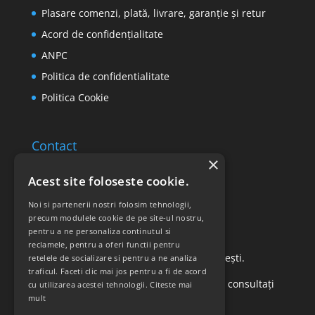
Plasare comenzi, plată, livrare, garanție și retur
Acord de confidențialitate
ANPC
Politica de confidentialitate
Politica Cookie
Contact
×
Email: office@ricomed.ro
Acest site foloseste cookie.
Tel: 0314 380 151
Noi si partenerii nostri folosim tehnologii,
precum modulele cookie de pe site-ul nostru,
pentru a ne personaliza continutul si
Retur produse
reclamele, pentru a oferi functii pentru
Str. Vasile Mironiuc nr. 3, Sector 1, București.
retelele de socializare si pentru a ne analiza
traficul. Faceti clic mai jos pentru a fi de acord
Pentru detalii suplimentare, vă rugăm să consultați
cu utilizarea acestei tehnologii.
Citeste mai
mult
politica de returnare a produselor
.