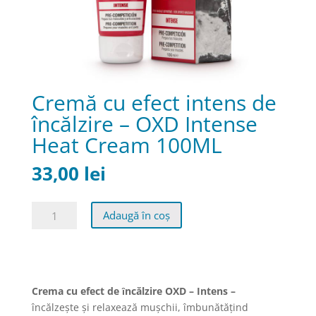
Cremă cu efect intens de
încălzire – OXD Intense
Heat Cream 100ML
33,00
lei
Cantitate
Adaugă în coș
Cremă
cu
efect
intens
de
Crema cu efect de ȋncălzire OXD – Intens –
încălzire
încălzește și relaxează mușchii, îmbunătățind