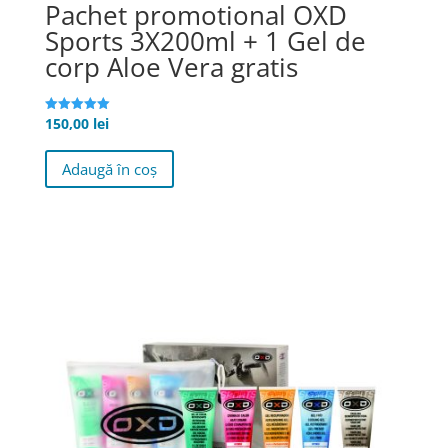
Pachet promotional OXD
Sports 3X200ml + 1 Gel de
corp Aloe Vera gratis
150,00
lei
Evaluat la
5.00
stele din 5
Adaugă în coș