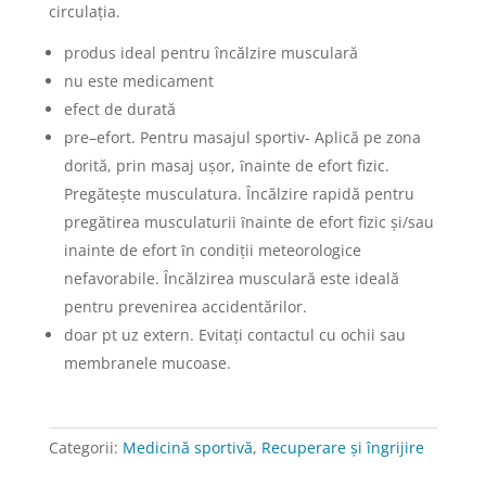
-
circulația.
OXD
produs ideal pentru încălzire musculară
Intense
nu este medicament
Heat
efect de durată
Cream
100ML
pre–efort. Pentru masajul sportiv- Aplică pe zona
dorită, prin masaj ușor, ȋnainte de efort fizic.
Pregăteşte musculatura. Încălzire rapidă pentru
pregătirea musculaturii ȋnainte de efort fizic şi/sau
inainte de efort ȋn condiţii meteorologice
nefavorabile. Ȋncălzirea musculară este ideală
pentru prevenirea accidentărilor.
doar pt uz extern. Evitaţi contactul cu ochii sau
membranele mucoase.
Categorii:
Medicină sportivă
,
Recuperare și îngrijire