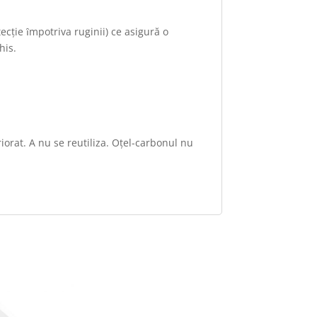
ecţie ȋmpotriva ruginii) ce asigură o
his.
riorat. A nu se reutiliza. Oţel-carbonul nu