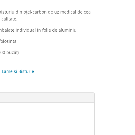
isturiu din oțel-carbon de uz medical de cea
 calitate
.
mbalate individual in folie de aluminiu
folosinta
100 bucăți
t
:
Lame si Bisturie