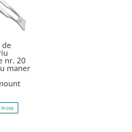
 de
riu
e nr. 20
ru maner
mount
 în coș