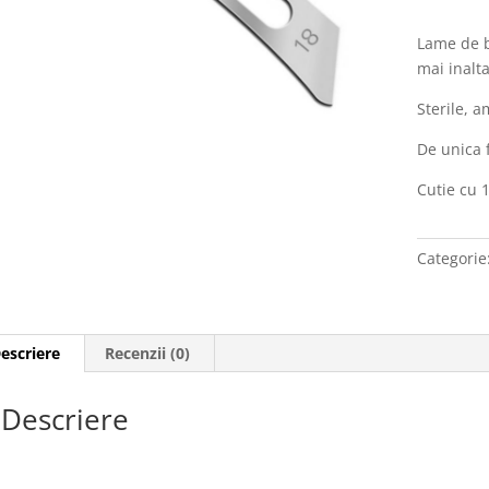
sterile
nr.
Lame de b
18
mai inalta
pentru
Sterile, a
maner
nr.
De unica 
4,
Cutie cu 
Paramoun
Categorie
escriere
Recenzii (0)
Descriere