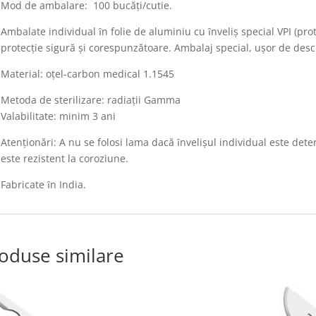
Mod de ambalare: 100 bucăţi/cutie.
Ambalate individual ȋn folie de aluminiu cu ȋnveliş special VPI (prot
protecţie sigură şi corespunzătoare. Ambalaj special, uşor de desc
Material: oţel-carbon medical 1.1545
Metoda de sterilizare: radiaţii Gamma
Valabilitate: minim 3 ani
Atenţionări: A nu se folosi lama dacă ȋnvelişul individual este dete
este rezistent la coroziune.
Fabricate ȋn India.
oduse similare