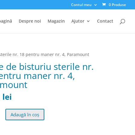
Contul meu
0 Produse
pagină
Despre noi
Magazin
Ajutor
Contact
sterile nr. 18 pentru maner nr. 4, Paramount
 de bisturiu sterile nr.
entru maner nr. 4,
amount
0
lei
Adaugă în coș