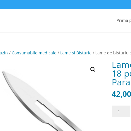
Prima 
azin
/
Consumabile medicale
/
Lame si Bisturie
/ Lame de bisturiu 
Lame
18 p
Par
42,0
Cantitate
Lame
de
bisturiu