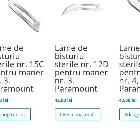
me de
Lame de
Lame
sturiu
bisturiu
bistu
erile nr. 15C
sterile nr. 12D
steril
ntru maner
pentru maner
pent
. 3,
nr. 3,
nr. 4,
aramount
Paramount
Para
00
lei
42,00
lei
42,00
lei
daugă în coș
Citește mai mult
Adaugă