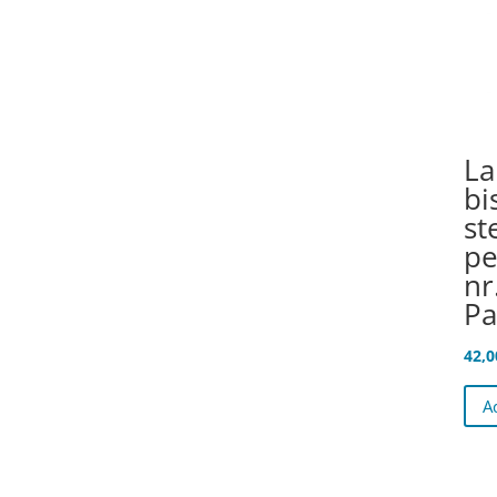
La
bi
st
pe
nr
P
42,
A